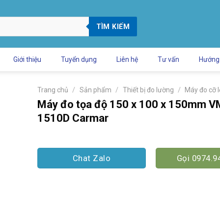
TÌM KIẾM
Giới thiệu
Tuyển dụng
Liên hệ
Tư vấn
Hướng
/
/
/
Trang chủ
Sản phẩm
Thiết bị đo lường
Máy đo cỡ 
Máy đo tọa độ 150 x 100 x 150mm 
1510D Carmar
Chat Zalo
Gọi 0974.9