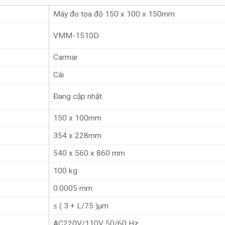
Máy đo tọa độ 150 x 100 x 150mm
VMM-1510D
Carmar
Cái
Đang cập nhật
150 x 100mm
354 x 228mm
540 x 560 x 860 mm
100 kg
0.0005 mm
≤ ( 3 + L/75 )μm
AC220V/110V 50/60 Hz