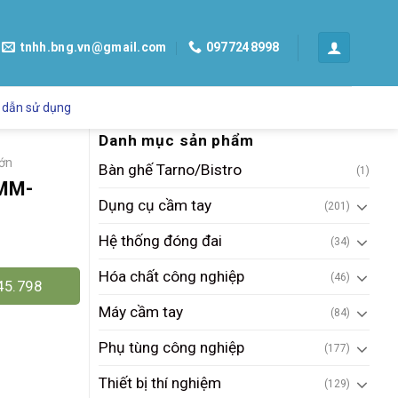
tnhh.bng.vn@gmail.com
0977248998
 dẫn sử dụng
Danh mục sản phẩm
lớn
Bàn ghế Tarno/Bistro
(1)
VMM-
Dụng cụ cầm tay
(201)
Hệ thống đóng đai
(34)
Hóa chất công nghiệp
(46)
45.798
Máy cầm tay
(84)
Phụ tùng công nghiệp
(177)
Thiết bị thí nghiệm
(129)