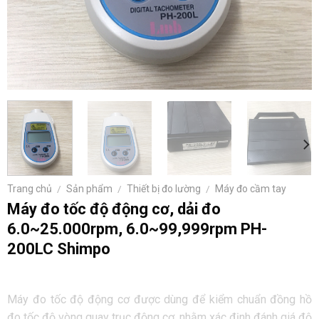
Trang chủ
/
Sản phẩm
/
Thiết bị đo lường
/
Máy đo cầm tay
Máy đo tốc độ động cơ, dải đo
6.0~25.000rpm, 6.0~99,999rpm PH-
200LC Shimpo
Máy đo tốc độ động cơ được dùng để kiểm chuẩn đồng hồ
đo tốc độ vòng quay trục động cơ, nhằm xác định đánh giá độ