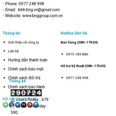
- Phone: 0977 248 998
- Email:
tnhh.bng.vn@gmail.com
- Website: www.bnggroup.com.vn
Thông tin
Hotline liên hệ
Giới thiệu về công ty
Bán hàng (08h-17h30)
Liên hệ
0975 189 886
Hướng dẫn thanh toán
Hỗ trợ kỹ thuật (08h-17h30)
Chính sách bảo mật
Chính sách đổi trả
0977 248 998
Thống kê
Chính sách bảo hành
Kết nối với chúng tôi
Users Today : 479
Users Yesterday :
590