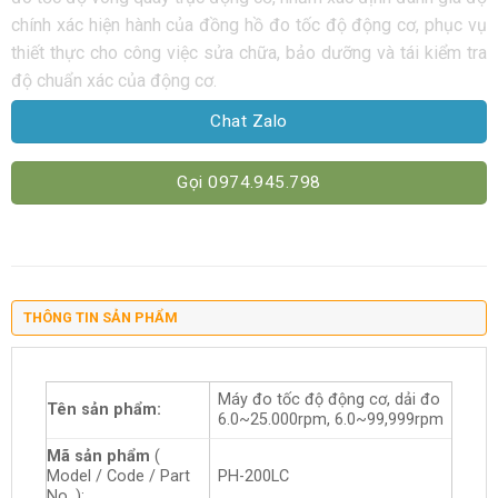
chính xác hiện hành của đồng hồ đo tốc độ động cơ, phục vụ
thiết thực cho công việc sửa chữa, bảo dưỡng và tái kiểm tra
độ chuẩn xác của động cơ.
Chat Zalo
Gọi 0974.945.798
THÔNG TIN SẢN PHẨM
Máy đo tốc độ động cơ, dải đo
Tên sản phẩm:
6.0~25.000rpm, 6.0~99,999rpm
Mã sản phẩm
(
Model / Code / Part
PH-200LC
No. ):