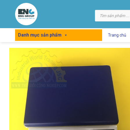
Skip
to
Tìm
kiếm
content
sản
phẩm
Danh mục sản phẩm
Trang chủ