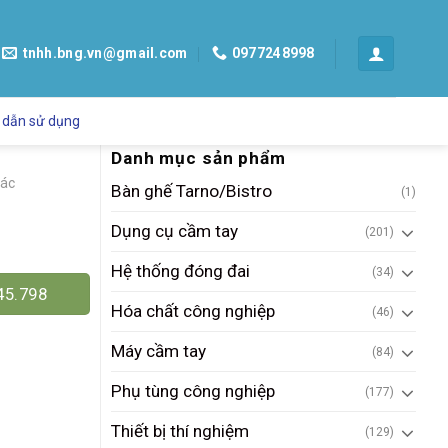
tnhh.bng.vn@gmail.com
0977248998
 dẫn sử dụng
Danh mục sản phẩm
xác
Bàn ghế Tarno/Bistro
(1)
Dụng cụ cầm tay
(201)
Hệ thống đóng đai
(34)
45.798
Hóa chất công nghiệp
(46)
Máy cầm tay
(84)
Phụ tùng công nghiệp
(177)
Thiết bị thí nghiệm
(129)