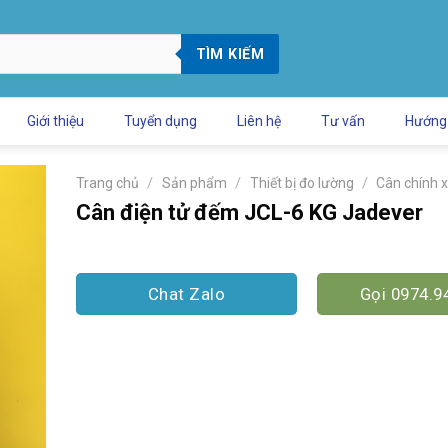
TÌM KIẾM
Giới thiệu
Tuyển dụng
Liên hệ
Tư vấn
Hướng
/
/
/
Trang chủ
Sản phẩm
Thiết bị đo lường
Cân chính 
Cân điện tử đếm JCL-6 KG Jadever
Chat Zalo
Gọi 0974.9