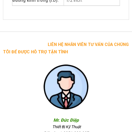
Đường kính trong (I.D):
1/2 inch.
LIÊN HỆ NHÂN VIÊN TƯ VẤN CỦA CHÚNG
TÔI ĐỂ ĐƯỢC HỖ TRỢ TẬN TÌNH
Mr. Đức Điệp
Thiết Bị Kỹ Thuật