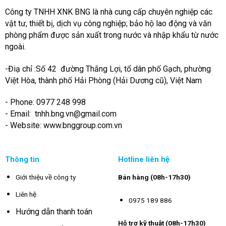
Công ty TNHH XNK BNG là nhà cung cấp chuyên nghiệp các
vật tư, thiết bị, dịch vụ công nghiệp; bảo hộ lao động và văn
phòng phẩm được sản xuất trong nước và nhập khẩu từ nước
ngoài.
-Điạ chỉ :Số 42 đường Thắng Lợi, tổ dân phố Gạch, phường
Việt Hòa, thành phố Hải Phòng (Hải Dương cũ), Việt Nam
- Phone: 0977 248 998
- Email:
tnhh.bng.vn@gmail.com
- Website: www.bnggroup.com.vn
Thông tin
Hotline liên hệ
Giới thiệu về công ty
Bán hàng (08h-17h30)
Liên hệ
0975 189 886
Hướng dẫn thanh toán
Hỗ trợ kỹ thuật (08h-17h30)