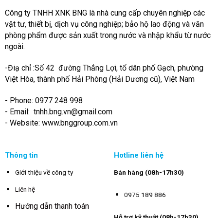
Công ty TNHH XNK BNG là nhà cung cấp chuyên nghiệp các
vật tư, thiết bị, dịch vụ công nghiệp; bảo hộ lao động và văn
phòng phẩm được sản xuất trong nước và nhập khẩu từ nước
ngoài.
-Điạ chỉ :Số 42 đường Thắng Lợi, tổ dân phố Gạch, phường
Việt Hòa, thành phố Hải Phòng (Hải Dương cũ), Việt Nam
- Phone: 0977 248 998
- Email:
tnhh.bng.vn@gmail.com
- Website: www.bnggroup.com.vn
Thông tin
Hotline liên hệ
Giới thiệu về công ty
Bán hàng (08h-17h30)
Liên hệ
0975 189 886
Hướng dẫn thanh toán
Hỗ trợ kỹ thuật (08h-17h30)