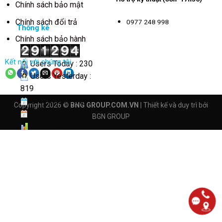
Chính sách bảo mật
Chính sách đổi trả
0977 248 998
Thống kê
Chính sách bảo hành
Kết nối với chúng tôi
Users Today : 230
Users Yesterday :
819
This Month : 3851
Copyright 2026 ©
BNG GROUP.COM.VN
| Thiết kế và duy trì bởi
This Year : 41174
BGN GROUP
Total Users :
291294
Views Today : 819
Total views :
4165706
Who's Online : 2
Your IP Address :
185.191.171.14