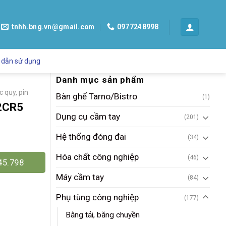
tnhh.bng.vn@gmail.com
0977248998
 dẫn sử dụng
Danh mục sản phẩm
c quy, pin
Bàn ghế Tarno/Bistro
(1)
 2CR5
Dụng cụ cầm tay
(201)
Hệ thống đóng đai
(34)
Hóa chất công nghiệp
(46)
45.798
Máy cầm tay
(84)
Phụ tùng công nghiệp
(177)
Bằng tải, băng chuyền