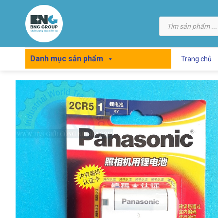
Skip
to
Tìm
kiếm
content
sản
phẩm
Danh mục sản phẩm
Trang chủ