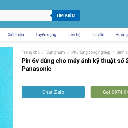
TÌM KIẾM
Giới thiệu
Tuyển dụng
Liên hệ
Tư vấn
Hướng
/
/
/
Trang chủ
Sản phẩm
Phụ tùng công nghiệp
Bình ắ
Pin 6v dùng cho máy ảnh kỹ thuật số
Panasonic
Chat Zalo
Gọi 0974.9