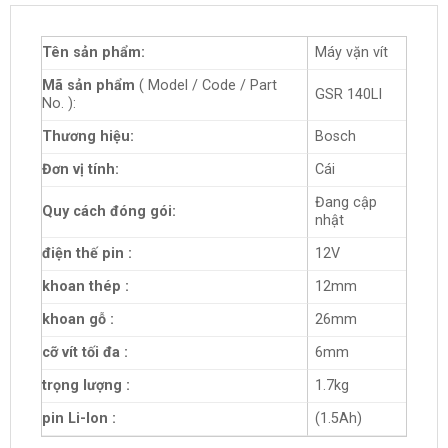
Tên sản phẩm:
Máy vặn vít
Mã sản phẩm
( Model / Code / Part
GSR 140LI
No. ):
Thương hiệu:
Bosch
Đơn vị tính:
Cái
Đang cập
Quy cách đóng gói:
nhật
điện thế pin :
12V
khoan thép :
12mm
khoan gỗ :
26mm
cỡ vít tối đa :
6mm
trọng lượng :
1.7kg
pin Li-Ion :
(1.5Ah)