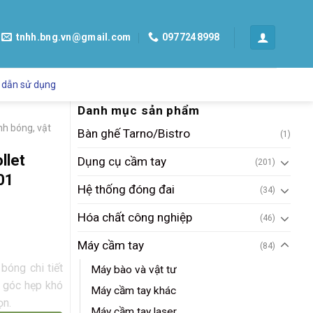
tnhh.bng.vn@gmail.com
0977248998
 dẫn sử dụng
Danh mục sản phẩm
h bóng, vật
Bàn ghế Tarno/Bistro
(1)
llet
Dụng cụ cầm tay
(201)
01
Hệ thống đóng đai
(34)
Hóa chất công nghiệp
(46)
Máy cầm tay
(84)
óng chi tiết
Máy bào và vật tư
c góc hẹp khó
Máy cầm tay khác
ọn.
Máy cầm tay laser