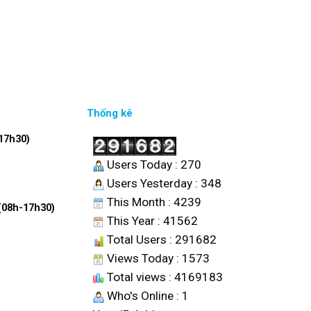
Thống kê
17h30)
Users Today : 270
6
Users Yesterday : 348
This Month : 4239
 (08h-17h30)
This Year : 41562
Total Users : 291682
8
Views Today : 1573
Total views : 4169183
Who's Online : 1