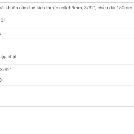
ài khuôn cầm tay, kích thước collet 3mm, 3/32″, chiều dài 150mm
701
x
cập nhật
3/32″
0