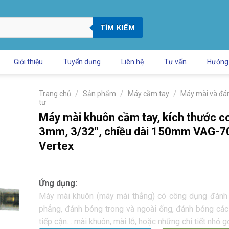
TÌM KIẾM
Giới thiệu
Tuyển dụng
Liên hệ
Tư vấn
Hướng
/
/
/
Trang chủ
Sản phẩm
Máy cầm tay
Máy mài và đán
tư
Máy mài khuôn cầm tay, kích thước co
3mm, 3/32″, chiều dài 150mm VAG-7
Vertex
Ứng dụng:
Máy mài khuôn (máy mài thẳng) có công dụng đánh b
phẳng, đánh bóng trong và ngoài ống, đánh bóng cá
tiếp cận… mài khuôn, mài lỗ, hoặc những chi tiết nhỏ g