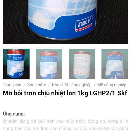
Trang chủ
/
Sản phẩm
/
Hóa chất công nghiệp
/
Mỡ công nghiệp
Mỡ bôi trơn chịu nhiệt lon 1kg LGHP2/1 Skf
Ứng dụng:
chuyên dùng để bôi trơn cho máy móc, động cơ, vòng bi ở
dạng bán rắn, bôi trơn cho những cơ cấu mà không cần phải