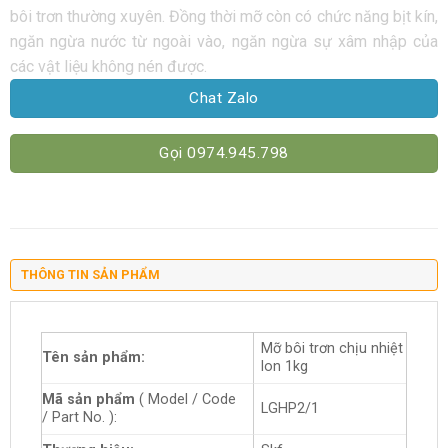
bôi trơn thường xuyên. Đồng thời mỡ còn có chức năng bịt kín,
ngăn ngừa nước từ ngoài vào, ngăn ngừa sự xâm nhập của
các vật liệu không nén được.
Chat Zalo
Gọi 0974.945.798
THÔNG TIN SẢN PHẨM
Mỡ bôi trơn chịu nhiệt
Tên sản phẩm:
lon 1kg
Mã sản phẩm
( Model / Code
LGHP2/1
/ Part No. ):