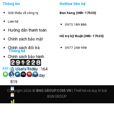
Thông tin
Hotline liên hệ
Giới thiệu về công ty
Bán hàng (08h-17h30)
Liên hệ
0975 189 886
Hướng dẫn thanh toán
Hỗ trợ kỹ thuật (08h-17h30)
Chính sách bảo mật
Chính sách đổi trả
0977 248 998
Thống kê
Chính sách bảo hành
Kết nối với chúng tôi
Users Today : 164
Users Yesterday :
819
This Month : 3785
Copyright 2026 ©
BNG GROUP.COM.VN
| Thiết kế và duy trì bởi
This Year : 41108
BGN GROUP
Total Users :
291228
Views Today : 473