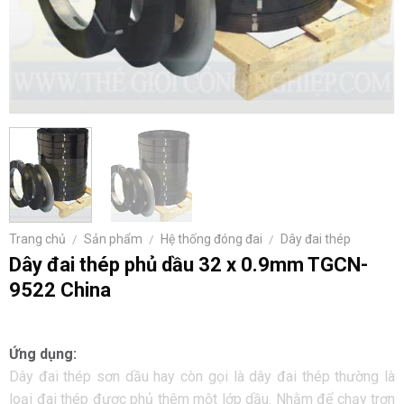
Trang chủ
/
Sản phẩm
/
Hệ thống đóng đai
/
Dây đai thép
Dây đai thép phủ dầu 32 x 0.9mm TGCN-
9522 China
Ứng dụng:
Dây đai thép sơn dầu hay còn gọi là dây đai thép thường là
loại đai thép được phủ thêm một lớp dầu. Nhằm để chạy trơn