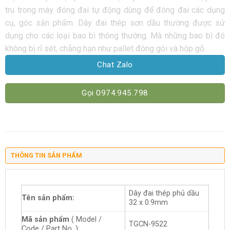
tru trong máy đóng đai tự động dùng để đóng đai các dụng
cụ, góc sản phẩm. Dây đai thép sơn dầu thường được sử
dụng cho các loại bao bì thông thường. Mà những bao bì đó
không bị rỉ sét, chẳng hạn như pallet đóng gói và hộp gỗ.
Chat Zalo
Gọi 0974.945.798
THÔNG TIN SẢN PHẨM
Dây đai thép phủ dầu
Tên sản phẩm:
32 x 0.9mm
Mã sản phẩm
( Model /
TGCN-9522
Code / Part No. ):