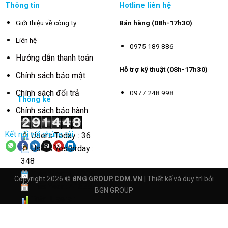
Thông tin
Hotline liên hệ
Giới thiệu về công ty
Bán hàng (08h-17h30)
Liên hệ
0975 189 886
Hướng dẫn thanh toán
Hỗ trợ kỹ thuật (08h-17h30)
Chính sách bảo mật
Chính sách đổi trả
0977 248 998
Thống kê
Chính sách bảo hành
Kết nối với chúng tôi
Users Today : 36
Users Yesterday :
348
This Month : 4005
Copyright 2026 ©
BNG GROUP.COM.VN
| Thiết kế và duy trì bởi
This Year : 41328
BGN GROUP
Total Users :
291448
Views Today : 185