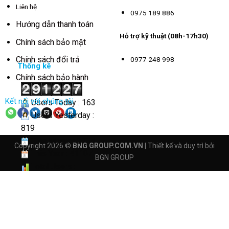
Liên hệ
0975 189 886
Hướng dẫn thanh toán
Hỗ trợ kỹ thuật (08h-17h30)
Chính sách bảo mật
Chính sách đổi trả
0977 248 998
Thống kê
Chính sách bảo hành
Kết nối với chúng tôi
Users Today : 163
Users Yesterday :
819
This Month : 3784
Copyright 2026 ©
BNG GROUP.COM.VN
| Thiết kế và duy trì bởi
This Year : 41107
BGN GROUP
Total Users :
291227
Views Today : 466
Total views :
4165353