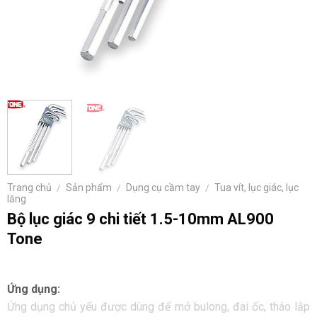
Trang chủ
/
Sản phẩm
/
Dụng cụ cầm tay
/
Tua vít, lục giác, lục
lăng
Bộ lục giác 9 chi tiết 1.5-10mm AL900
Tone
Ứng dụng:
Ứng dụng chủ yếu được dùng để mở bulong, đai ốc, tháo lắp