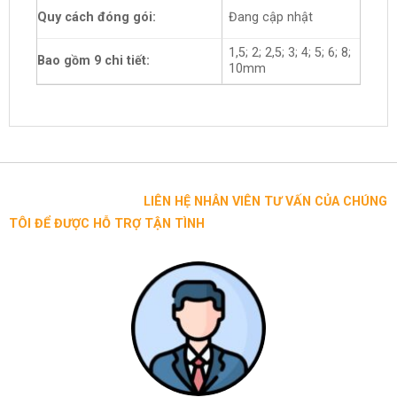
Quy cách đóng gói:
Đang cập nhật
1,5; 2; 2,5; 3; 4; 5; 6; 8;
Bao gồm 9 chi tiết:
10mm
LIÊN HỆ NHÂN VIÊN TƯ VẤN CỦA CHÚNG
TÔI ĐỂ ĐƯỢC HỖ TRỢ TẬN TÌNH