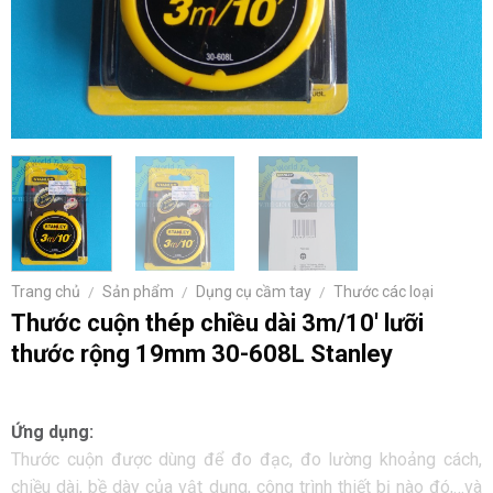
Trang chủ
/
Sản phẩm
/
Dụng cụ cầm tay
/
Thước các loại
Thước cuộn thép chiều dài 3m/10′ lưỡi
thước rộng 19mm 30-608L Stanley
Ứng dụng:
Thước cuộn được dùng để đo đạc, đo lường khoảng cách,
chiều dài, bề dày của vật dụng, công trình thiết bị nào đó,…và