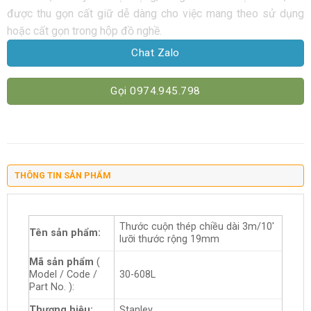
được thu gọn cất giữ dễ dàng cho việc mang theo sử dụng
hoặc cất gọn trong hộp đồ nghề.
Chat Zalo
Gọi 0974.945.798
THÔNG TIN SẢN PHẨM
Thước cuộn thép chiều dài 3m/10′
Tên sản phẩm:
lưỡi thước rộng 19mm
Mã sản phẩm
(
Model / Code /
30-608L
Part No. ):
Thương hiệu:
Stanley