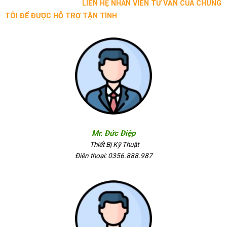
LIÊN HỆ NHÂN VIÊN TƯ VẤN CỦA CHÚNG
TÔI ĐỂ ĐƯỢC HỖ TRỢ TẬN TÌNH
Mr. Đức Điệp
Thiết Bị Kỹ Thuật
Điện thoại: 0356.888.987