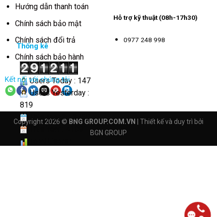
Hướng dẫn thanh toán
Hỗ trợ kỹ thuật (08h-17h30)
Chính sách bảo mật
Chính sách đổi trả
0977 248 998
Thống kê
Chính sách bảo hành
Kết nối với chúng tôi
Users Today : 147
Users Yesterday :
819
This Month : 3768
Copyright 2026 ©
BNG GROUP.COM.VN
| Thiết kế và duy trì bởi
This Year : 41091
BGN GROUP
Total Users :
291211
Views Today : 425
Total views :
4165312
Who's Online : 1
Your IP Address :