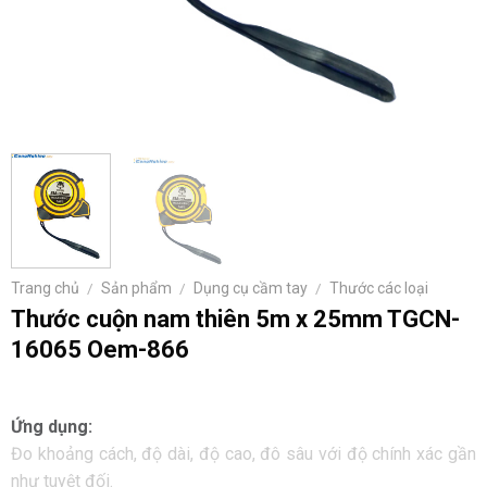
Trang chủ
/
Sản phẩm
/
Dụng cụ cầm tay
/
Thước các loại
Thước cuộn nam thiên 5m x 25mm TGCN-
16065 Oem-866
Ứng dụng:
Đo khoảng cách, độ dài, độ cao, đô sâu với độ chính xác gần
như tuyệt đối.