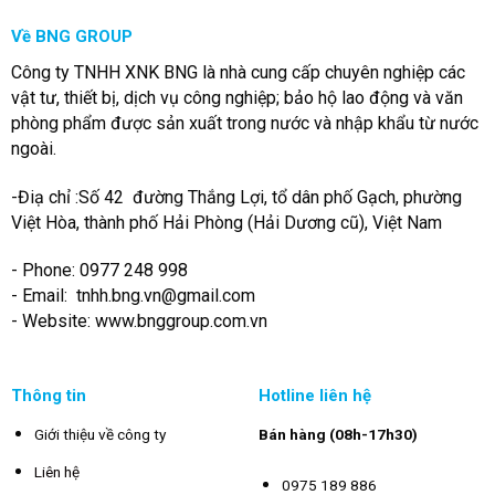
Về BNG GROUP
Công ty TNHH XNK BNG là nhà cung cấp chuyên nghiệp các
vật tư, thiết bị, dịch vụ công nghiệp; bảo hộ lao động và văn
phòng phẩm được sản xuất trong nước và nhập khẩu từ nước
ngoài.
-Điạ chỉ :Số 42 đường Thắng Lợi, tổ dân phố Gạch, phường
Việt Hòa, thành phố Hải Phòng (Hải Dương cũ), Việt Nam
- Phone: 0977 248 998
- Email:
tnhh.bng.vn@gmail.com
- Website: www.bnggroup.com.vn
Thông tin
Hotline liên hệ
Giới thiệu về công ty
Bán hàng (08h-17h30)
Liên hệ
0975 189 886