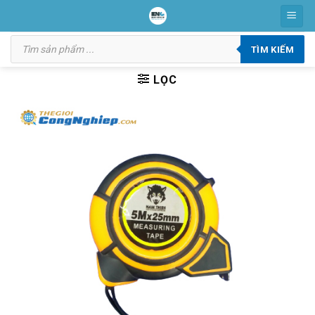
Skip
to
Tìm
content
kiếm
TÌM KIẾM
sản
phẩm
LỌC