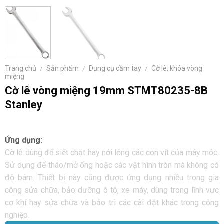
Trang chủ
/
Sản phẩm
/
Dụng cụ cầm tay
/
Cờ lê, khóa vòng
miệng
Cờ lê vòng miệng 19mm STMT80235-8B
Stanley
Ứng dụng:
Cờ lê dùng để siết chặt hay nới lỏng các con vít của máy móc.
Sử dụng để tháo/mở ống hoặc các vật hình tròn mà không có
độ bám. Thiết bị này cũng được ứng dụng nhiều trong gia
công sửa chữa, bảo dưỡng ô tô, xe máy, dùng trong lĩnh vực
cơ khí hay sửa chữa và bảo trì các cài đặt khác trong công
nghiệp.