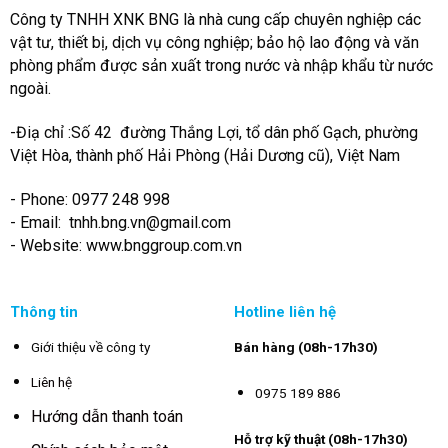
Công ty TNHH XNK BNG là nhà cung cấp chuyên nghiệp các
vật tư, thiết bị, dịch vụ công nghiệp; bảo hộ lao động và văn
phòng phẩm được sản xuất trong nước và nhập khẩu từ nước
ngoài.
-Điạ chỉ :Số 42 đường Thắng Lợi, tổ dân phố Gạch, phường
Việt Hòa, thành phố Hải Phòng (Hải Dương cũ), Việt Nam
- Phone: 0977 248 998
- Email:
tnhh.bng.vn@gmail.com
- Website: www.bnggroup.com.vn
Thông tin
Hotline liên hệ
Giới thiệu về công ty
Bán hàng (08h-17h30)
Liên hệ
0975 189 886
Hướng dẫn thanh toán
Hỗ trợ kỹ thuật (08h-17h30)