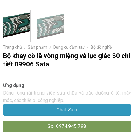
Trang chủ
/
Sản phẩm
/
Dụng cụ cầm tay
/
Bộ đồ nghề
Bộ khay cờ lê vòng miệng và lục giác 30 chi
tiết 09906 Sata
Ứng dụng:
Dùng rộng rãi trong việc sửa chữa và bảo dưỡng ô tô, máy
móc, các thiết bị công nghiệp…
Chat Zalo
Gọi 0974.945.798