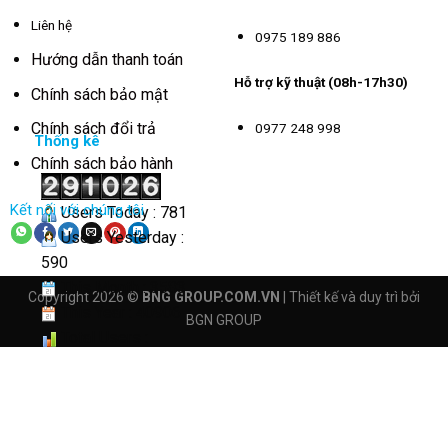
Liên hệ
0975 189 886
Hướng dẫn thanh toán
Hỗ trợ kỹ thuật (08h-17h30)
Chính sách bảo mật
Chính sách đổi trả
0977 248 998
Thống kê
Chính sách bảo hành
Kết nối với chúng tôi
Users Today : 781
Users Yesterday :
590
This Month : 3583
Copyright 2026 ©
BNG GROUP.COM.VN
| Thiết kế và duy trì bởi
This Year : 40906
BGN GROUP
Total Users :
291026
Views Today : 5066
Total views :
4164746