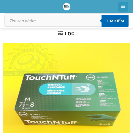
Skip
to
Tìm
content
kiếm
TÌM KIẾM
sản
phẩm
LỌC