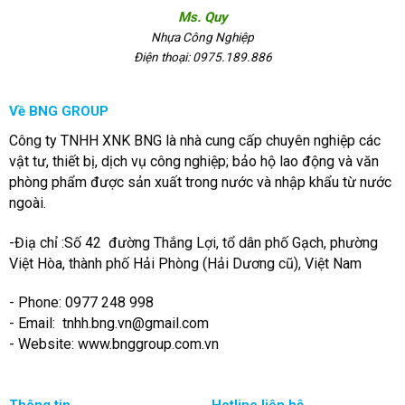
Ms. Quy
Nhựa Công Nghiệp
Điện thoại: 0975.189.886
Về BNG GROUP
Công ty TNHH XNK BNG là nhà cung cấp chuyên nghiệp các
vật tư, thiết bị, dịch vụ công nghiệp; bảo hộ lao động và văn
phòng phẩm được sản xuất trong nước và nhập khẩu từ nước
ngoài.
-Điạ chỉ :Số 42 đường Thắng Lợi, tổ dân phố Gạch, phường
Việt Hòa, thành phố Hải Phòng (Hải Dương cũ), Việt Nam
- Phone: 0977 248 998
- Email:
tnhh.bng.vn@gmail.com
- Website: www.bnggroup.com.vn
Thông tin
Hotline liên hệ