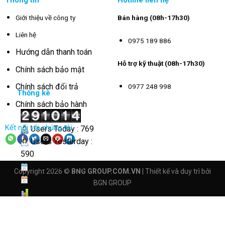
Giới thiệu về công ty
Bán hàng (08h-17h30)
Liên hệ
0975 189 886
Hướng dẫn thanh toán
Hỗ trợ kỹ thuật (08h-17h30)
Chính sách bảo mật
Chính sách đổi trả
0977 248 998
Thống kê
Chính sách bảo hành
Kết nối với chúng tôi
Users Today : 769
Users Yesterday :
590
This Month : 3571
Copyright 2026 ©
BNG GROUP.COM.VN
| Thiết kế và duy trì bởi
This Year : 40894
BGN GROUP
Total Users :
291014
Views Today : 5036