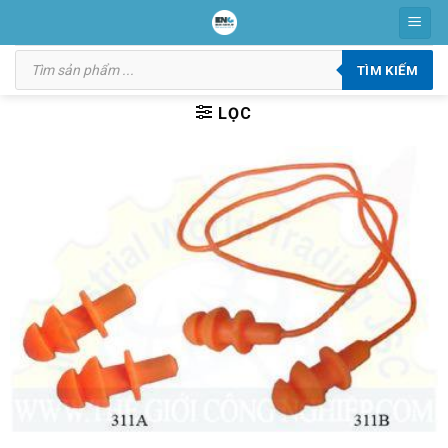
Skip
to
Tìm
content
kiếm
TÌM KIẾM
sản
phẩm
LỌC