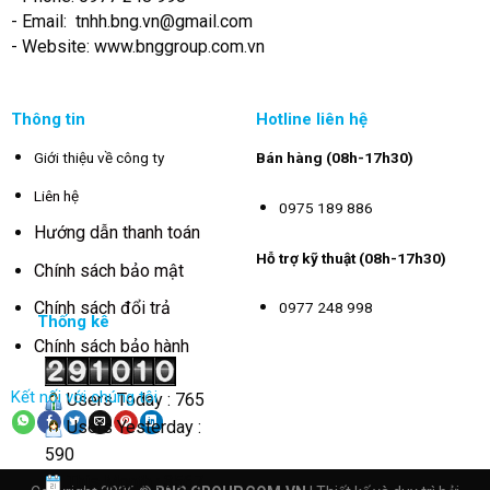
- Email:
tnhh.bng.vn@gmail.com
- Website: www.bnggroup.com.vn
Thông tin
Hotline liên hệ
Giới thiệu về công ty
Bán hàng (08h-17h30)
Liên hệ
0975 189 886
Hướng dẫn thanh toán
Hỗ trợ kỹ thuật (08h-17h30)
Chính sách bảo mật
Chính sách đổi trả
0977 248 998
Thống kê
Chính sách bảo hành
Kết nối với chúng tôi
Users Today : 765
Users Yesterday :
590
This Month : 3567