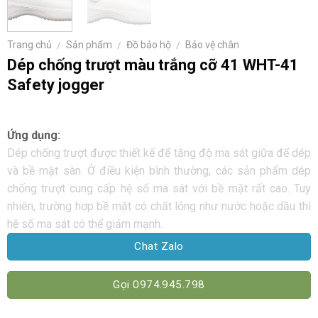
Trang chủ
/
Sản phẩm
/
Đồ bảo hộ
/
Bảo vệ chân
Dép chống trượt màu trắng cỡ 41 WHT-41
Safety jogger
Ứng dụng:
Dép chống trượt được thiết kế để tăng độ ma sát giữa đế dép
và bề mặt sàn. Ở điều kiện bình thường, các sản phẩm dép
chống trượt cung cấp hệ số ma sát với bề mặt rất cao. Tuy
nhiên, trường hợp bề mặt có chất lỏng như nước hoặc dầu thì
hệ số ma sát có thể giảm mạnh.
Chat Zalo
Gọi 0974.945.798