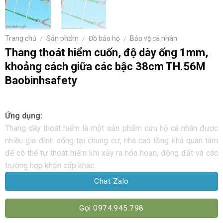
Trang chủ
/
Sản phẩm
/
Đồ bảo hộ
/
Bảo vệ cá nhân
Thang thoát hiểm cuốn, độ dày ống 1mm,
khoảng cách giữa các bậc 38cm TH.56M
Baobinhsafety
Ứng dụng:
Thang dây thoát hiểm là một sản phẩm cứu hộ cá nhân được
nhiều gia đình sống tại chung cư, nhà cao tầng khá quan tâm
để có thể tự thoát hiểm khi xảy ra hỏa hoạn, động đất và các
trường hợp khẩn cấp khác.
Chat Zalo
Gọi 0974.945.798