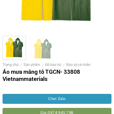
Trang chủ
/
Sản phẩm
/
Đồ bảo hộ
/
Bảo vệ cá nhân
Áo mưa măng tô TGCN- 33808
Vietnammaterials
Chat Zalo
Gọi 0974.945.798