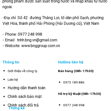
phòng phẩm được sản xuất trong nước và nhập khẩu từ nước
ngoài.
-Điạ chỉ :Số 42 đường Thắng Lợi, tổ dân phố Gạch, phường
Việt Hòa, thành phố Hải Phòng (Hải Dương cũ), Việt Nam
- Phone: 0977 248 998
- Email:
tnhh.bng.vn@gmail.com
- Website: www.bnggroup.com.vn
Thông tin
Hotline liên hệ
Giới thiệu về công ty
Bán hàng (08h-17h30)
Liên hệ
0975 189 886
Hướng dẫn thanh toán
Hỗ trợ kỹ thuật (08h-17h30)
Chính sách bảo mật
Chính sách đổi trả
0977 248 998
Thống kê